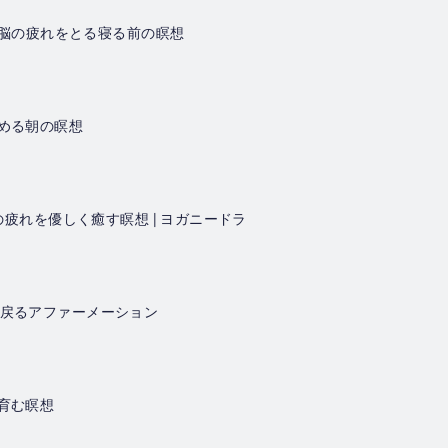
日の脳の疲れをとる寝る前の瞑想
始める朝の瞑想
日の疲れを優しく癒す瞑想 | ヨガニードラ
に戻るアファーメーション
を育む瞑想