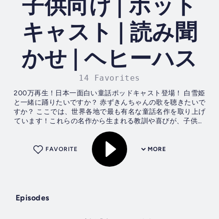
子供向け | ホット
キャスト | 読み聞
かせ | ヘヒーハス
14 Favorites
200万再生！日本一面白い童話ポッドキャスト登場！ 白雪姫
と一緒に踊りたいですか？ 赤ずきんちゃんの歌を聴きたいで
すか？ ここでは、世界各地で最も有名な童話名作を取り上げ
ています！これらの名作から生まれる教訓や喜びが、子供た
ちの心に深く刻まれ、勇気と希望の炎を灯すことでしょう！
さあ、物語が始まりますよ！不思議な童話の世界へ一緒に飛
び込みましょう！ 毎週月・金配信！ ＃ベビーバス ＃babybus
FAVORITE
MORE
＃おやすみ ＃朗読 ＃読み聞かせ ＃童話 ＃昔話 ＃アンデルセ
ン童話 ＃グリム童話 ＃イソップ寓話...
Episodes