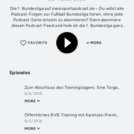
Die 1. Bundesliga auf meinsportpodcast.de – Du willst alle
Podcast-Folgen zur Fußball Bundesliga hören, ohne jede
Podcast-Serie einzeln zu abonnieren? Dann abonniere
diesen Podcast-Feed und hole dir die 1. Bundesliga ganz
automatisch zu Dir....
FAVORITE
MORE
Episodes
Zum Abschluss des Trainingslagers: Eine Torgala, ein Versprechen und ein Willkommenstanz
8/6/2026
MORE
Öffentliches BVB-Training mit Karetsas-Premiere | BVB-Sportdirektor Ole Book gibt Interview nach dem Training
8/5/2026
MORE