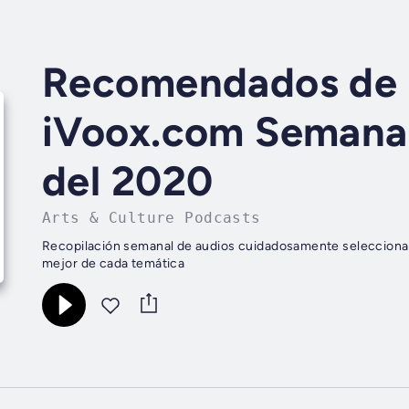
Recomendados de 
iVoox.com Semana d
del 2020
Arts & Culture Podcasts
Recopilación semanal de audios cuidadosamente selecciona
mejor de cada temática