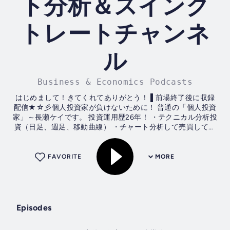
ト分析＆スインク
トレートチャンネ
ル
Business & Economics Podcasts
はじめまして！きてくれてありがとう！ ▌前場終了後に収録
配信★☆彡個人投資家が負けないために！ 普通の「個人投資
家」～長瀬ケイです。 投資運用歴26年！ ・テクニカル分析投
資（日足、週足、移動曲線） ・チャート分析して売買してい
ます。 ・日経平均株価から今後＆後場を探る ・個別銘柄の仕
込み時、売り時を探る ・投資法、年代別の投資スタンスの考
え方 ◆基本スタンス◆ 配当金での収益をベースにコツコツ投
FAVORITE
MORE
資・・・ですが、 それでは面白くない。...
Episodes