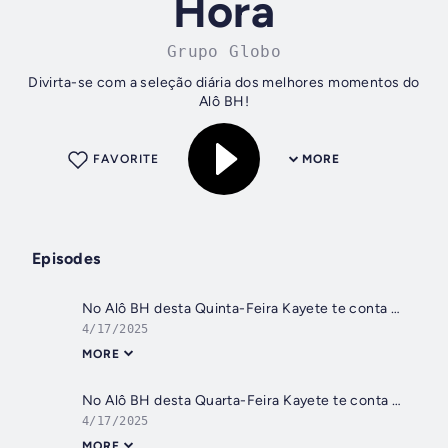
Hora
Grupo Globo
Divirta-se com a seleção diária dos melhores momentos do
Alô BH!
FAVORITE
MORE
Episodes
No Alô BH desta Quinta-Feira Kayete te conta tudo sobre o mundo dos famosos e as últimas do BBB25.
4/17/2025
MORE
No Alô BH desta Quarta-Feira Kayete te conta tudo sobre o mundo dos famosos e as últimas do BBB25.
4/17/2025
MORE