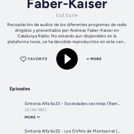
Faber-Kaiser
Culture
Recopilación de audios de los diferentes programas de radio
dirigidos y presentados por Andreas Faber-Kaiser en
Catalunya Ràdio, No estando aun disponibles en la
plataforma Ivoox, se ha decidido reproducirlos en este canal
por el evidente interés de...
FAVORITE
MORE
Episodes
Sintonía Alfa 6x23 - Sociedades secretas (Ramón Hervás)
12/16/2021
MORE
Sintonía Alfa 6x22 - Los OVNIs de Montserrat (Lluís Josep Grífol, Josep Maria Talló, Manuel Carballal)