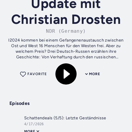
Update mit
Christian Drosten
NDR (Germany)
I2024 kommen bei einem Gefangenenaustausch zwischen
Ost und West 16 Menschen für den Westen frei. Aber zu
welchem Preis? Drei Deutsch-Russen erzählen ihre
Geschichte: Von Verhaftung durch den russischen
Geheimdienst, Haft, Straflager und davon, wie...
FAVORITE
MORE
Episodes
Schattendeals (5/5): Letzte Geständnisse
4/17/2026
MORE