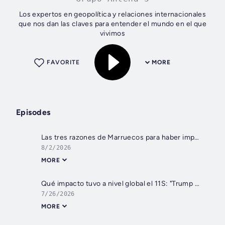
Los expertos en geopolítica y relaciones internacionales
que nos dan las claves para entender el mundo en el que
vivimos
FAVORITE
MORE
Episodes
Las tres razones de Marruecos para haber impulsado la crisis en Ceuta: "Ha aprendido que cuando quiere algo de España, le basta con apretar y esperar"
8/2/2026
MORE
Qué impacto tuvo a nivel global el 11S: "Trump es, en parte, resaca del intervencionismo post 11S"
7/26/2026
MORE