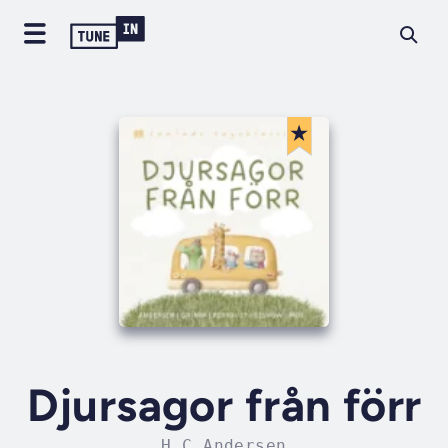
Djursagor från förr
H C Andersen