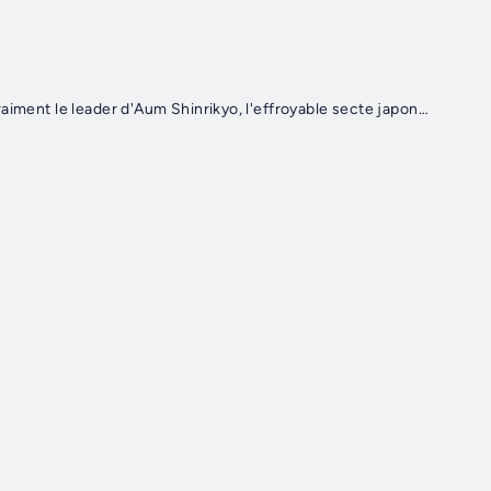
📣 Entrez dans l'Histoire présente La face sombre de l'Histoire - Shoko Asahara : qui est vraiment le leader d'Aum Shinrikyo, l'effroyable secte japonaise ?