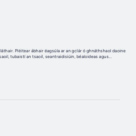
láthair. Pléitear ábhair éagsúla ar an gclár ó ghnáthshaol daoine
il, tubaistí an tsaoil, seantraidisiúin, béaloideas agus...