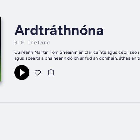
Ardtráthnóna
RTE Ireland
Cuireann Máirtín Tom Sheáinín an clár cainte agus ceoil seo i 
agus scéalta a bhaineann dóibh ar fud an domhain, áthas an tsao