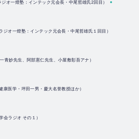
（ラジオ一燈塾：インテック元会長・中尾哲雄氏2回目）
送（ラジオ一燈塾：インテック元会長・中尾哲雄氏１回目）
送（一青妙先生、阿部憲仁先生、小屋敷彰吾アナ）
送（健康医学・坪田一男・慶大名誉教授ほか）
（学会ラジオ その１）