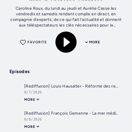
Caroline Roux, du lundi au jeudi et Aurélie Casse les
vendredis et samedis rendent compte en direct, en
compagnie d’experts, de ce qui fait l’actualité et donnent
aux téléspectateurs les clés nécessaires pour la
comprendre et l’appréhender dans sa...
FAVORITE
MORE
Episodes
[Rediffusion] Louis Hausalter - Réforme des retraites: la fin du macronisme?
8/7/2026
MORE
[Rediffusion] François Gemenne - La mer méditerranée à 30°: les scientifiques "effrayés"
8/6/2026
MORE