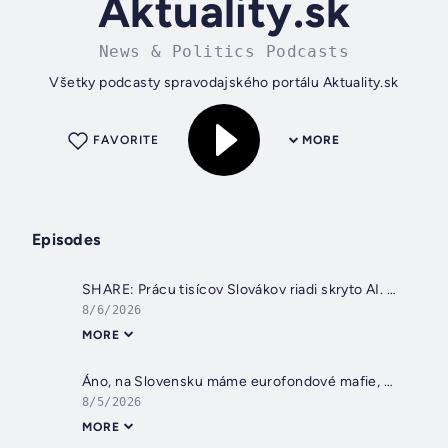
Aktuality.sk
News & Politics Podcasts
Všetky podcasty spravodajského portálu Aktuality.sk
FAVORITE
MORE
Episodes
SHARE: Prácu tisícov Slovákov riadi skryto AI. Prídu prísnejšie pravidlá
8/6/2026
MORE
Áno, na Slovensku máme eurofondové mafie, minister Takáč účelovo obhajuje zlodejiny, tvrdí exšéf PPA
8/5/2026
MORE