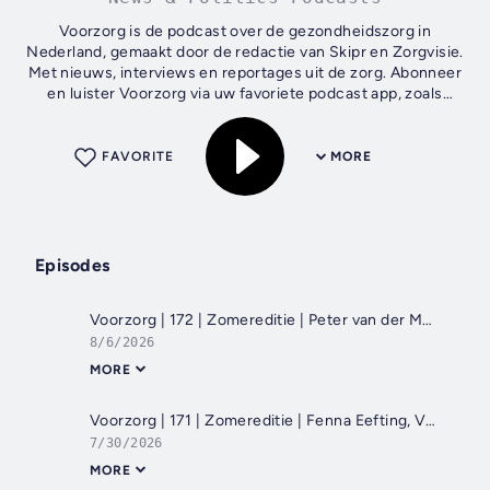
Voorzorg is de podcast over de gezondheidszorg in
Nederland, gemaakt door de redactie van Skipr en Zorgvisie.
Met nieuws, interviews en reportages uit de zorg. Abonneer
en luister Voorzorg via uw favoriete podcast app, zoals
Spotify en Apple podcast.
FAVORITE
MORE
Episodes
Voorzorg | 172 | Zomereditie | Peter van der Meer, HagaZiekenhuis: 'Ik wist niet waar ik aan begon'
8/6/2026
MORE
Voorzorg | 171 | Zomereditie | Fenna Eefting, Vogellanden: 'In de zorg mis ik het Yes!-gevoel'
7/30/2026
MORE