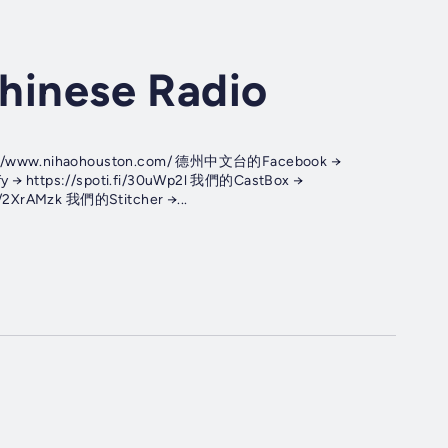
nese Radio
nihaohouston.com/ 德州中文台的Facebook →
y → https://spoti.fi/30uWp2l 我們的CastBox →
ly/2XrAMzk 我們的Stitcher →...