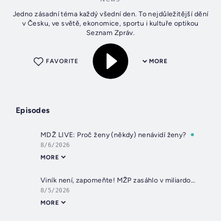
Jedno zásadní téma každý všední den. To nejdůležitější dění
v Česku, ve světě, ekonomice, sportu i kultuře optikou
Seznam Zpráv.
FAVORITE
MORE
Episodes
MDŽ LIVE: Proč ženy (někdy) nenávidí ženy?
8/6/2026
MORE
Viník není, zapomeňte! MŽP zasáhlo v miliardové kauze
8/5/2026
MORE