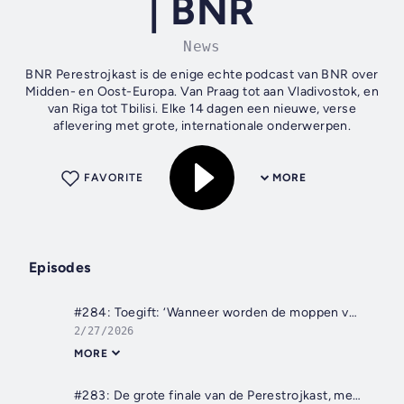
| BNR
News
BNR Perestrojkast is de enige echte podcast van BNR over
Midden- en Oost-Europa. Van Praag tot aan Vladivostok, en
van Riga tot Tbilisi. Elke 14 dagen een nieuwe, verse
aflevering met grote, internationale onderwerpen.
FAVORITE
MORE
Episodes
#284: Toegift: ‘Wanneer worden de moppen van Joost gebundeld?’
2/27/2026
MORE
#283: De grote finale van de Perestrojkast, met een lach, een traan en trots op alle luisteraars