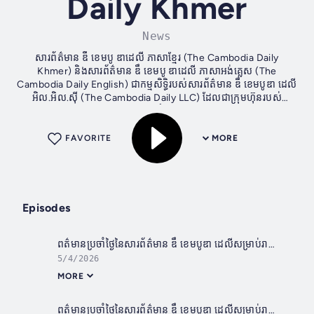
Daily Khmer
News
សារព័ត៌មាន ឌឹ ខេមបូ ឌាដេលី ភាសាខ្មែរ (The Cambodia Daily
Khmer) និងសារព័ត៌មាន ឌឹ ខេមបូ ឌាដេលី ភាសាអង់គ្លេស (The
Cambodia Daily English) ជាកម្មសិទ្ធិរបស់សារព័ត៌មាន ឌឹ ខេមបូឌា ដេលី
អិល.អិល.ស៊ី (The Cambodia Daily LLC) ដែលជាក្រុមហ៊ុនរបស់
អាមេរិកាំង។...
FAVORITE
MORE
Episodes
ពត៌មានប្រចាំថ្ងៃនៃសារព័ត៌មាន ឌឹ ខេមបូឌា ដេលីសម្រាប់រាត្រីថ្ងៃទី០១ ខែឧសភា ឆ្នាំ២០២៦
5/4/2026
MORE
ពត៌មានប្រចាំថ្ងៃនៃសារព័ត៌មាន ឌឹ ខេមបូឌា ដេលីសម្រាប់រាត្រីថ្ងៃទី៣០ ខែមេសា ឆ្នាំ២០២៦