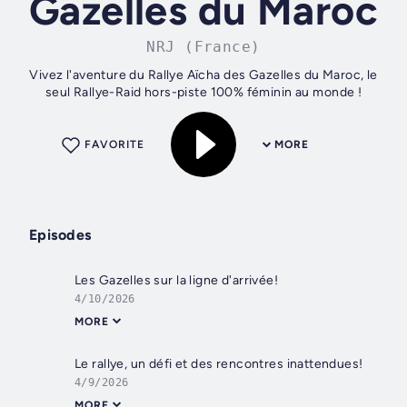
Gazelles du Maroc
NRJ (France)
Vivez l'aventure du Rallye Aïcha des Gazelles du Maroc, le
seul Rallye-Raid hors-piste 100% féminin au monde !
FAVORITE
MORE
Episodes
Les Gazelles sur la ligne d'arrivée!
4/10/2026
MORE
Le rallye, un défi et des rencontres inattendues!
4/9/2026
MORE