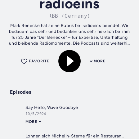
radioeins
RBB (Germany)
Mark Benecke hat seine Rubrik bei radioeins beendet. Wir
bedauern das sehr und bedanken uns sehr herzlich bei ihm
für 25 Jahre "Der Benecke" – für Expertise, Unterhaltung
und bleibende Radiomomente. Die Podcasts sind weiterhin
im Archiv auf radioeins...
FAVORITE
MORE
Episodes
Say Hello, Wave Goodbye
10/5/2024
MORE
Lohnen sich Michelin-Sterne für ein Restaurant?