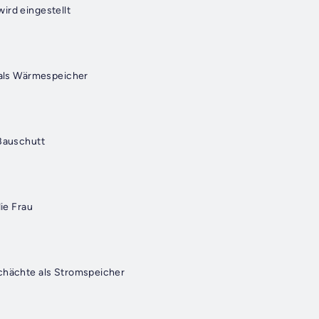
ird eingestellt
r als Wärmespeicher
 Bauschutt
die Frau
chächte als Stromspeicher