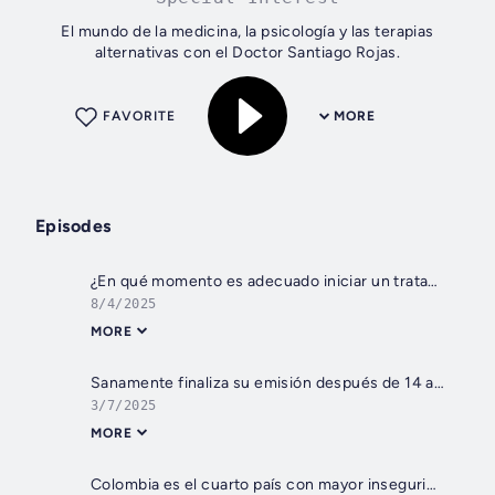
El mundo de la medicina, la psicología y las terapias
alternativas con el Doctor Santiago Rojas.
FAVORITE
MORE
Episodes
¿En qué momento es adecuado iniciar un tratamiento de ortopedia y ortodoncia?
8/4/2025
MORE
Sanamente finaliza su emisión después de 14 años. ¡Gracias por este tiempo de sintonía!
3/7/2025
MORE
Colombia es el cuarto país con mayor inseguridad alimentaria de Sudamérica, esto puede hacer desde casa