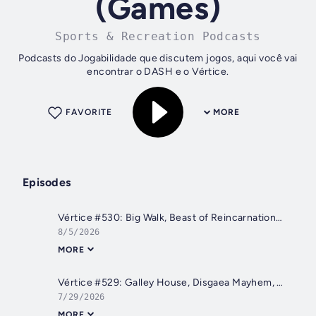
(Games)
Sports & Recreation Podcasts
Podcasts do Jogabilidade que discutem jogos, aqui você vai
encontrar o DASH e o Vértice.
FAVORITE
MORE
Episodes
Vértice #530: Big Walk, Beast of Reincarnation, compra da EA, demissão na Double Fine e mais!
8/5/2026
MORE
Vértice #529: Galley House, Disgaea Mayhem, Xbox OG no PC, Pokémon vs. Patentes
7/29/2026
MORE