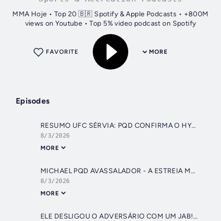
MMA Hoje • Top 20 🇧🇷 Spotify & Apple Podcasts • +800M
views on Youtube • Top 5% video podcast on Spotify
FAVORITE
MORE
Episodes
RESUMO UFC SÉRVIA: PQD CONFIRMA O HYPE E DESTRÓI NA ESTRÉIA | SORTEIO CAMISETAS VENUM & PRÉVIA UFC
8/3/2026
MORE
MICHAEL PQD AVASSALADOR - A ESTREIA MAIS HYPADA DE UM BRASILEIRO NO UFC?
8/3/2026
MORE
ELE DESLIGOU O ADVERSÁRIO COM UM JAB! PQD CHEGOU E CONVENCEU - O QUE EU VI NO UFC | #resenha