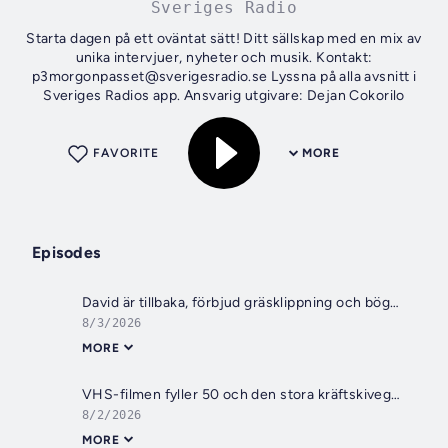
Sveriges Radio
Starta dagen på ett oväntat sätt! Ditt sällskap med en mix av
unika intervjuer, nyheter och musik. Kontakt:
p3morgonpasset@sverigesradio.se Lyssna på alla avsnitt i
Sveriges Radios app. Ansvarig utgivare: Dejan Cokorilo
FAVORITE
MORE
Episodes
David är tillbaka, förbjud gräsklippning och bög-björnarna försvinner
8/3/2026
MORE
VHS-filmen fyller 50 och den stora kräftskiveguiden
8/2/2026
MORE