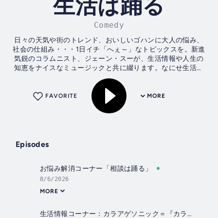
生活は踊る
Comedy
日々の天気や街のトレンド、おいしいゴハンに大人の悩み、
社会の仕組み・・・1日イチ「へぇ～」なトピックスを。新進
気鋭のコラムニスト、ジェーン・スーが、生活情報や人生の
知恵をナイスなミュージックと共に綴ります。なにせ生活は
続いていく。それならせめて、軽やかなステップで。あなた
のお昼をちょっと彩る＜昼ドキ支援系ラジオ＞それが、「ジ
ェーン・スー 生活は踊る」です。 TBSラジオ＜
FAVORITE
MORE
FM90.5/AM954＞で毎週月～木11時～放送中！...
Episodes
お悩み解消コーナー「相談は踊る」
8/6/2026
MORE
生活情報コーナー：カラアゲソニック＝『カラソニ』第4弾ラインナップ発表！