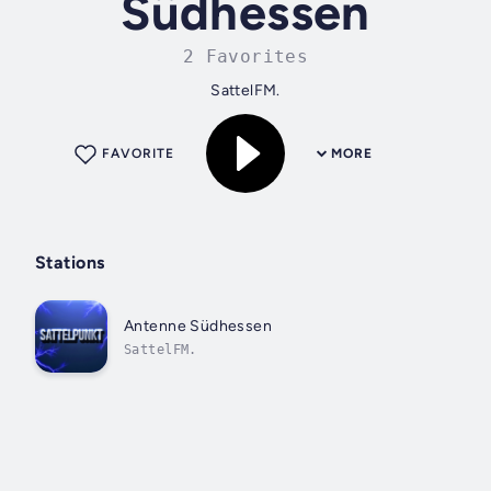
Südhessen
2 Favorites
SattelFM.
FAVORITE
MORE
Stations
Antenne Südhessen
SattelFM.