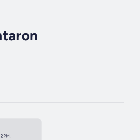
ntaron
t 2PM.