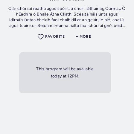
Clár chúrsaí reatha agus spóirt, á chur i láthair ag Cormac Ó
hEadhra ó Bhaile Átha Cliath. Scéalta náisiúnta agus
idirnáisiúntaa bheidh faoi chaibidil ar an gclár, le plé, anailís
agus tuairiscí. Beidh míreanna rialta faoi chúrsaí gnó, beidh
colún...
FAVORITE
MORE
This program will be available
today at 12PM.