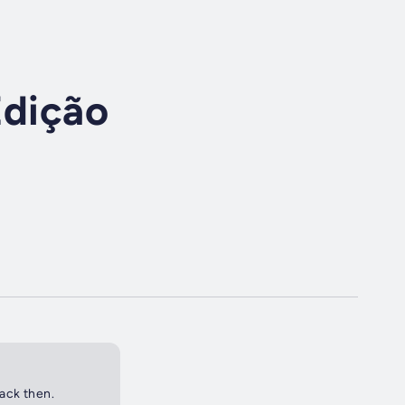
Edição
back then.