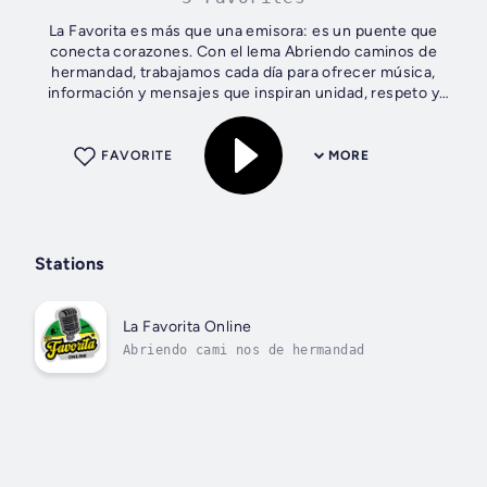
La Favorita es más que una emisora: es un puente que
conecta corazones. Con el lema Abriendo caminos de
hermandad, trabajamos cada día para ofrecer música,
información y mensajes que inspiran unidad, respeto y
cercanía. Aquí cada programa es una...
FAVORITE
MORE
Stations
La Favorita Online
Abriendo cami nos de hermandad