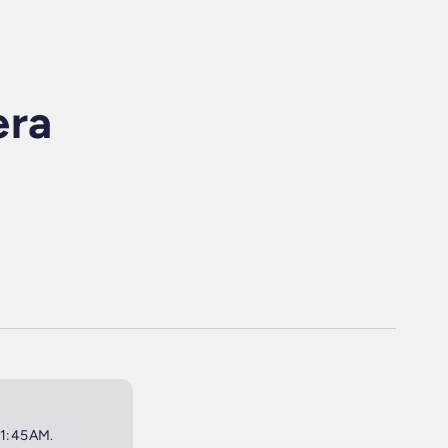
era
 11:45AM.