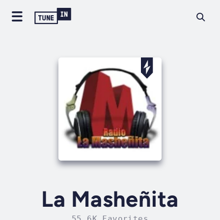
La Masheñita
55.6K Favorites