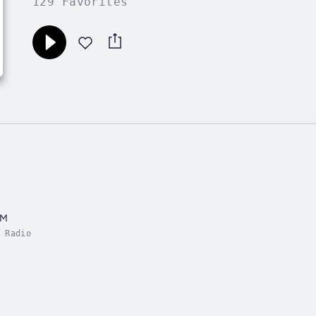
129 Favorites
FM
 Radio