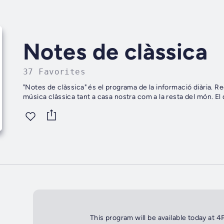
Notes de clàssica
37 Favorites
"Notes de clàssica" és el programa de la informació diària. Recollim i tractem totes les notícies que fan referència a la
músic
This program will be available today at 4