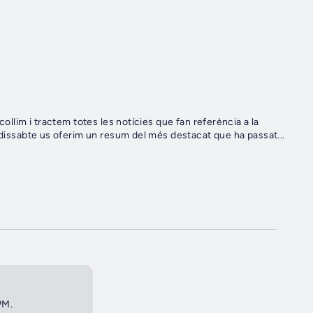
a clàssica tant a casa nostra com a la resta del món. El dissabte us oferim un resum del més destacat que ha passat...
PM.