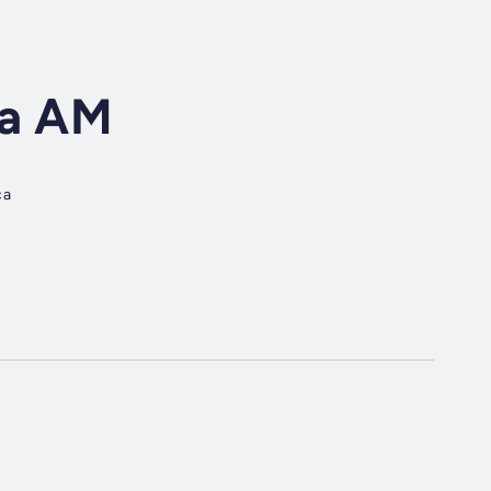
ia AM
ca