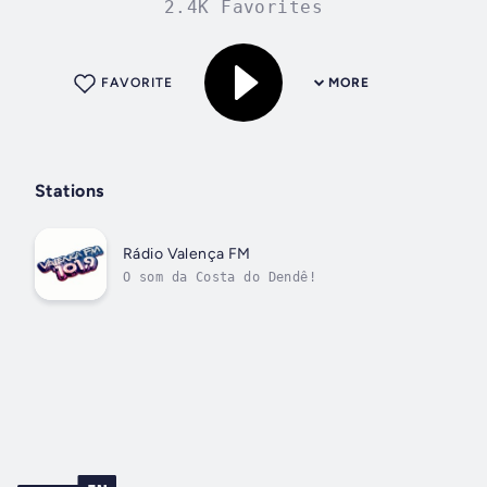
2.4K Favorites
FAVORITE
MORE
Stations
Rádio Valença FM
O som da Costa do Dendê!