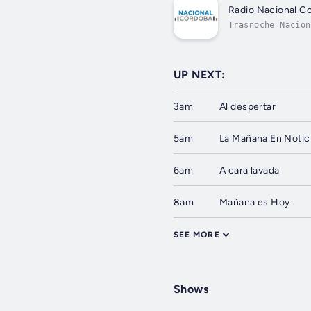
Radio Nacional C
Trasnoche Nacion
UP NEXT:
3am
Al despertar
5am
La Mañana En Notic
6am
A cara lavada
8am
Mañana es Hoy
SEE MORE
Shows