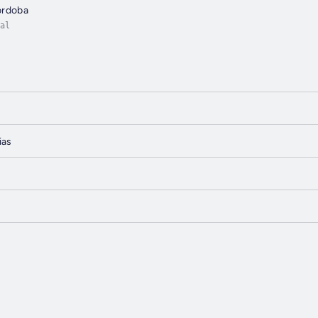
ordoba
al
ias