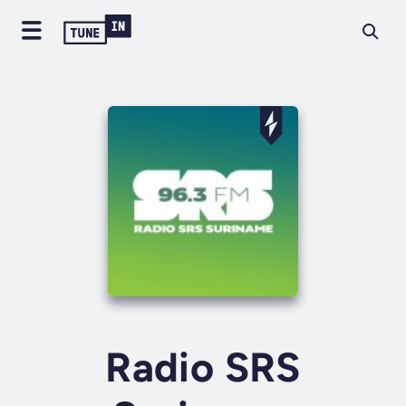
See
All
Radio SRS