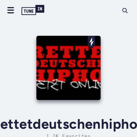
ettetdeutschenhiph
1.1K Favorites