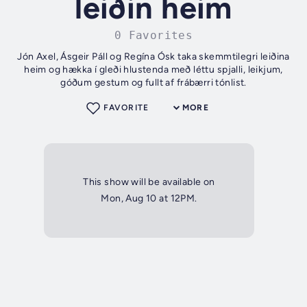
leiðin heim
0 Favorites
Jón Axel, Ásgeir Páll og Regína Ósk taka skemmtilegri leiðina
heim og hækka í gleði hlustenda með léttu spjalli, leikjum,
góðum gestum og fullt af frábærri tónlist.
FAVORITE
MORE
This show will be available on
Mon, Aug 10 at 12PM.