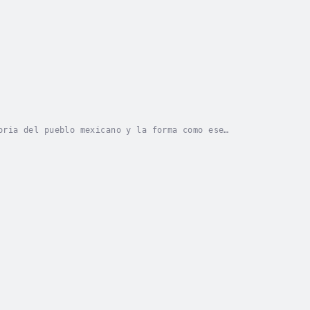
oria del pueblo mexicano y la forma como ese
ómica en el Estado de Michoacán. Es un texto que...