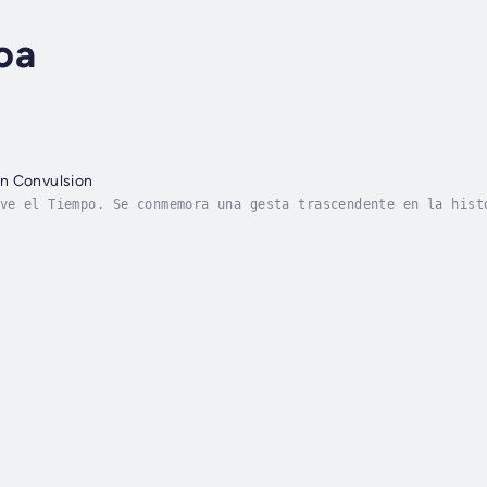
oa
n Convulsion
ve el Tiempo. Se conmemora una gesta trascendente en la hist
ó la vida del país e impactó la vida social, política y econ