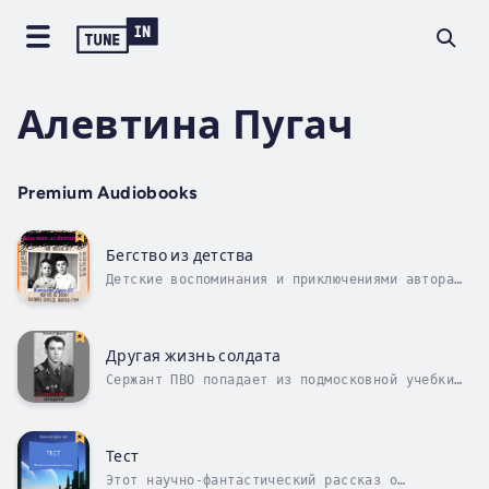
Алевтина Пугач
Premium Audiobooks
Бегство из детства
Детские воспоминания и приключениями автора
порой с юмором, порой грустные, но они Вам
понравятся, так как Вы наверняка обнаружите
что-то общее с Вашими воспоминаниями. Они
необходимы каждому как важный фундамент для
Другая жизнь солдата
формирования личности. Полезно и...
Сержант ПВО попадает из подмосковной учебки
на Западную Украину. Дедовщина в самом
разгаре. Советский Союз на грани развала. И
никто за тебя не заступится. Тяжёлые
испытания и борьба за выживание, через
Тест
которые проходит герой книги, закаляют его...
Этот научно-фантастический рассказ о