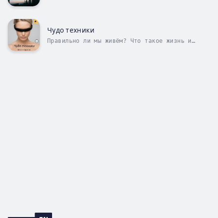
путешествиях во времени тесно переплетается с
автобиографией автора с начала 1990-х годов и
до третьего тысячелетия, где будущее выглядит
не апокалиптичным, но и не радужным. И всё же
Чудо техники
это гораздо больше, чем просто...
Правильно ли мы живём? Что такое жизнь и
почему люди дорожат своей жизнью, но не
дорожат чужой? Что такое разум? Можно ли
назвать живым разумом искусственный интеллект
(ИИ), и не будет ли он повторять наши ошибки?
А если будет повторять, то не...