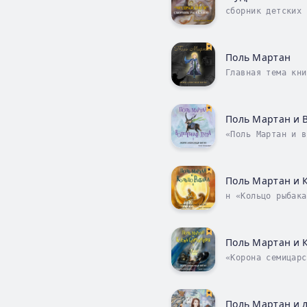
сборник детских 
что эти истории 
Поль Мартан
Главная тема кни
Его провозвестни
Поль Мартан и 
«Поль Мартан и в
его руки, волею 
Поль Мартан и 
н «Кольцо рыбака
очередной встреч
Поль Мартан и 
«Корона семицарс
Теперь не избежа
Поль Мартан и 