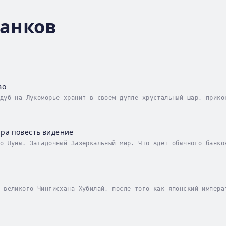
Данков
во
дуб на Лукоморье хранит в своем дупле хрустальный шар, прико
. Постепенно вороны-оборотни получают власть над всем миром,
ара повесть видение
о Луны. Загадочный Зазеркальный мир. Что ждет обычного банко
 ними и вступить в неравную схватку с могущественными колдун
 великого Чингисхана Хубилай, после того как японский импера
ответа, приказал своему командующему флотом Лю подчинить Вос