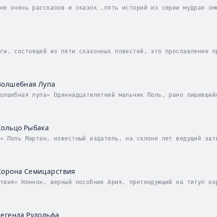
не очень рассказов и сказок ,пять историй из серии мудрая зм
обращены к тем кто ищет быть мудрым .название отсылает нас к
ги, состоящей из пяти сказочных повестей, это прославление п
ком и защитником является Святой Николай, он же Пер-Ноэль, к
Волшебная Лупа
олшебная лупа» Одиннадцатилетний мальчик Поль, рано лишивший
случая, попадает могущественный магический артефакт, украден
Кольцо Рыбака
» Поль Мартан, известный издатель, на склоне лет ведущий зат
и со зловещим Арием и его юный пособником Нероном. Теперь су
Корона Семицарствия
твия» Ноннон, верный пособник Ария, претендующий на титул ко
ть битвы света и тьмы, сил Святого Николая с силами Ария. И 
легенда Рудольфа