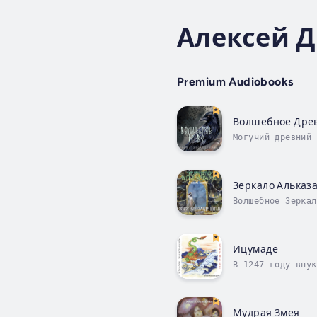
Алексей 
Premium Audiobooks
Волшебное Дре
Могучий древний 
в черного ворона
Зеркало Альказ
Волшебное Зеркал
соприкоснуться с
Ицумаде
В 1247 году внук
дав им никакого 
Мудрая Змея