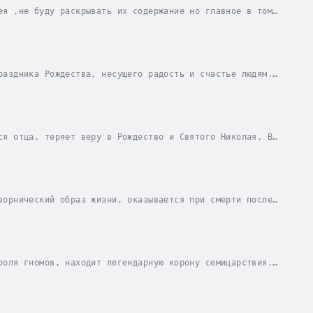
ея ,не буду раскрывать их содержание но главное в том
 словам Христа "будьте мудры как змеи "...
раздника Рождества, несущего радость и счастье людям.
оторый ведет постоянную борьбу с...
ся отца, теряет веру в Рождество и Святого Николая. В
ный у Святого Николая его заклятым врагом...
ворнический образ жизни, оказывается при смерти после
дьба Поля в руках его одиннадцатилетнего...
роля гномов, находит легендарную корону семицарствия.
вновь Полю Мартану, издателю журнала...