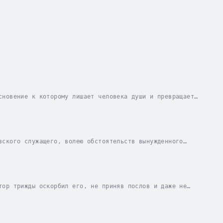
сновение к которому лишает человека души и превращает
 и только лежащая далеко за горами и морями...
вского служащего, волею обстоятельств вынужденного
ами и земными злодеями?О необычайных...
тор трижды оскорбил его, не приняв послов и даже не
точное царство, оставшееся последней землей, не...