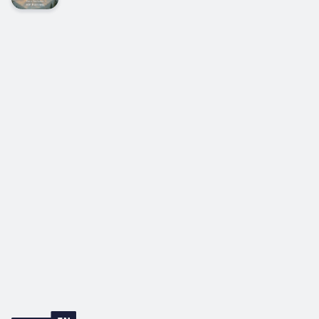
история и значениеСвященное Писание,
являющееся основой христианской веры, имеет
богатейшую историю своего бытования на
русской земле. Его перевод на русский язык
стал важнейшим событием для культуры и...