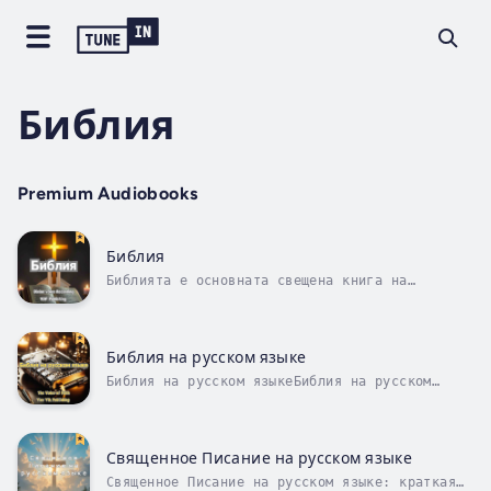
Библия
Premium Audiobooks
Библия
Библията е основната свещена книга на
християнството и едно от най-влиятелните
литературни произведения в световната
история. Тя се състои от две части: Стария
завет и Новия завет. Старият завет, който е
Библия на русском языке
общ с юдаизма, съдържа разкази за
Библия на русском языкеБиблия на русском
сътворението...
языке — это не просто книга, а целое
культурное и духовное наследие, доступное
миллионам людей. Главным и самым revered
текстом является Синодальный перевод,
Священное Писание на русском языке
созданный в XIX веке. Его история началась
Священное Писание на русском языке: краткая
с...