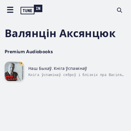
Валянцін Аксянцюк
Premium Audiobooks
Наш Быкаў. Кніга ўспамінаў
Кніга ўспамінаў сяброў і блізкіх пра Васіля
Быкава. Усяго свае ўспаміны ў кнізе
зьмясьцілі каля 40 чалавек. Сярод іх ня
толькі беларускія, але і замежныя аўтары.
Duration - 23h 47m. Author - Генадзь
Бураўкін. Narrator - Валянцін Аксянцюк.
Published...