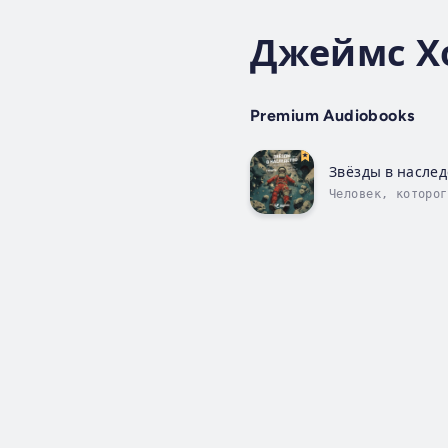
Джеймс Х
Premium Audiobooks
Звёзды в наслед
Человек, которог
теле и сравнител