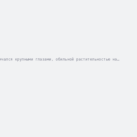
ичался крупными глазами, обильной растительностью на
нные останки, облаченные в ярко-красный...