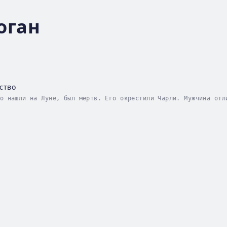
оган
ство
о нашли на Луне, был мертв. Его окрестили Чарли. Мужчина отл
ьно длинными ноздрями. На момент обнаружения его скелетирова