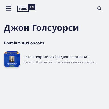
Джон Голсуорси
Premium Audiobooks
Сага о Форсайтах (радиопостановка)
Сага о Форсайтах - монументальная серия
разноплановых произведений английского
писателя Джона Голсуорси, описывает жизнь
состоятельной семьи Форсайтов. В 1932 году
Голсуорси получил Нобелевскую премию по
литературе за «высокое искусство
повествования,...